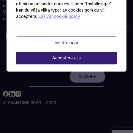
att sidan använder cookies. Under "Inställningar"
något av våra kontor!
Tjänst
kan du välja vilka typer av cookies som du vill
Vi svarar vanligtvis samma
acceptera.
Läs vår cookie policy
dag.
Jag godkänner att
Inställningar
Avantime hanterar mina
uppgifter enligt
deras
integritetspolicy
Acceptera alla
Skicka
© AVANTIME 2003 – 2026