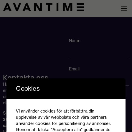
Namn
Email
Kontakta oss
Har du en idé, ett projekt eller
Cookies
en utmaning att lösa? Hör av
dig – vi finns här för att hjälpa
Meddelande
dig vidare.
Vi använder cookies för att förbättra din
Slå en signal på
08-599 090
upplevelse av vår webbplats och våra partners
20
eller maila till
använder cookies för personifiering av annonser.
sales@avantime.se
– fyll i
Genom att klicka "Acceptera alla" godkänner du
formuläret eller kom förbi