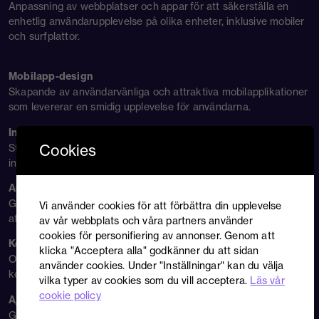
Anpassning av webbplatser och appar för att säkerställa en
enhetlig användarupplevelse på olika enheter, inklusive mobiler
och surfplattor.
Mobilapp-design
Skapande av användarvänliga och attraktiva mobilapplikationer
som levererar en smidig upplevelse för användarna.
Informationsarkitektur
Cookies
Strukturerad organisation och presentation av information och
innehåll på digitala plattformar för ökad användarförståelse.
Användartester
Genomförande av användartester och användbarhetsstudier för
Vi använder cookies för att förbättra din upplevelse
att utvärdera användarreaktioner och -beteenden.
av vår webbplats och våra partners använder
cookies för personifiering av annonser. Genom att
Konverteringsoptimering
klicka "Acceptera alla" godkänner du att sidan
Optimering av digitala plattformar för att öka
använder cookies. Under "Inställningar" kan du välja
konverteringsfrekvenser och måluppfyllelse.
vilka typer av cookies som du vill acceptera.
Läs vår
cookie policy
A/B-testning
Genomförande av A/B-tester och split-testing för att jämföra