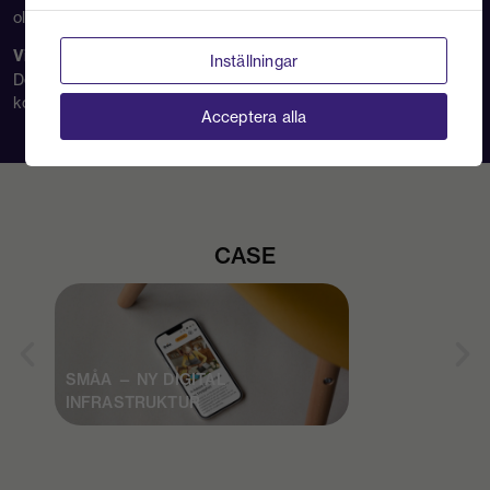
olika designvarianter och välja den mest effektiva.
Visualisering av data
Inställningar
Design av data-visualiseringar och infografik för att göra
komplex information mer begriplig och engagerande.
Acceptera alla
CASE
SMÅA — NY DIGITAL
INFRASTRUKTUR
SYNCH — AI 