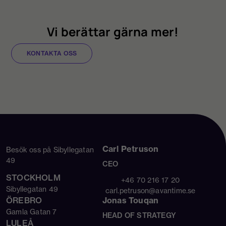
Vi berättar gärna mer!
KONTAKTA OSS
Carl Petruson
Besök oss på Sibyllegatan
49
CEO
STOCKHOLM
+46 70 216 17 20
Sibyllegatan 49
carl.petruson@avantime.se
ÖREBRO
Jonas Touqan
Gamla Gatan 7
HEAD OF STRATEGY
LULEÅ