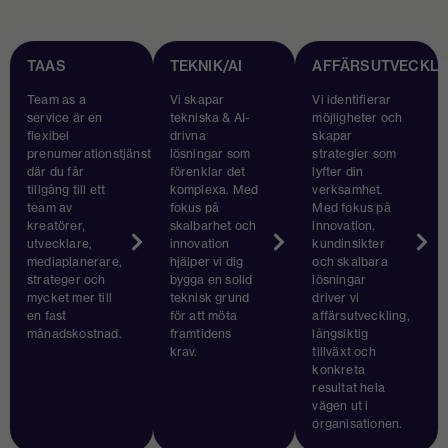
TAAS
TEKNIK/AI
AFFÄRSUTVECKLI
Team as a
Vi skapar
Vi identifierar
service är en
tekniska & AI-
möjligheter och
flexibel
drivna
skapar
prenumerationstjänst
lösningar som
strategier som
där du får
förenklar det
lyfter din
tillgång till ett
komplexa. Med
verksamhet.
team av
fokus på
Med fokus på
kreatörer,
skalbarhet och
innovation,
utvecklare,
innovation
kundinsikter
mediaplanerare,
hjälper vi dig
och skalbara
strateger och
bygga en solid
lösningar
mycket mer till
teknisk grund
driver vi
en fast
för att möta
affärsutveckling,
månadskostnad.
framtidens
långsiktig
krav.
tillväxt och
konkreta
resultat hela
vägen ut i
organisationen.