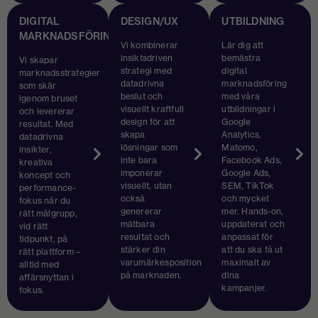
DIGITAL
DESIGN/UX
UTBILDNING
MARKNADSFÖRING
Vi kombinerar
Lär dig att
insiktsdriven
bemästra
Vi skapar
strategi med
digital
marknadsstrategier
datadrivna
marknadsföring
som skär
beslut och
med våra
igenom bruset
visuellt kraftfull
utbildningar i
och levererar
design för att
Google
resultat. Med
skapa
Analytics,
datadrivna
lösningar som
Matomo,
insikter,
inte bara
Facebook Ads,
kreativa
imponerar
Google Ads,
koncept och
visuellt, utan
SEM, TikTok
performance-
också
och mycket
fokus når du
genererar
mer. Hands-on,
rätt målgrupp,
mätbara
uppdaterat och
vid rätt
resultat och
anpassat för
tidpunkt, på
stärker din
att du ska få ut
rätt plattform –
varumärkesposition
maximalt av
alltid med
på marknaden.
dina
affärsnyttan i
kampanjer.
fokus.