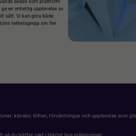
nvänds sedan som plattform
 ge en enhetlig upplevelse av
tt sätt. Vi kan göra både
törre helhetsgrepp om fler
ner, känslor, löften, förväntningar och upplevelse som gör a
tt så du träffar rakt i hjärtat hos målgruppen.