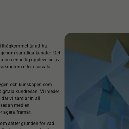
bli ihågkommet är att ha
 genom samtliga kanaler. Det
 bra och enhetlig upplevelse av
sökmotorn eller i sociala
ktygen och kunskapen som
digitala kundresan. Vi inleder
där vi samlar in all
r sedan med en
r agera framåt.
som sätter grunden för vad