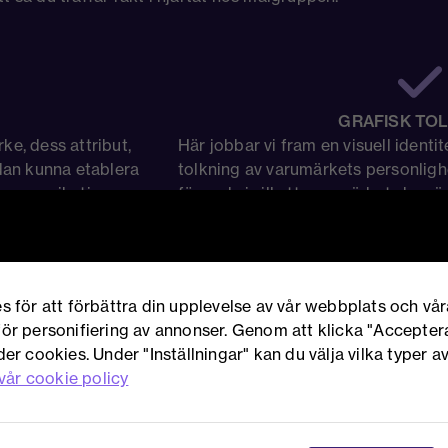
GRAFISK TO
ke, dess attribut,
Här jobbar vi fram en visuell identi
edan kunna etablera
tolkning av varumärkets personlighet
kommunikation.
för vad vi vill att varumärket ska s
företagets vision och nytta.
s för att förbättra din upplevelse av vår webbplats och vår
ör personifiering av annonser. Genom att klicka "Accepter
er cookies. Under "Inställningar" kan du välja vilka typer 
vår cookie policy