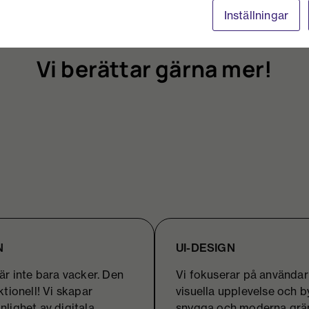
Inställningar
Vi berättar gärna mer!
N
UI-DESIGN
är inte bara vacker. Den
Vi fokuserar på använda
ktionell! Vi skapar
visuella upplevelse och 
lighet av digitala
snygga och moderna grän