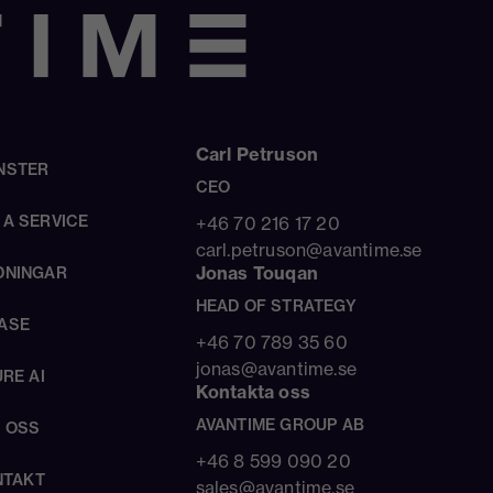
Carl Petruson
NSTER
CEO
 A SERVICE
+46 70 216 17 20
carl.petruson@avantime.se
Jonas Touqan
DNINGAR
HEAD OF STRATEGY
ASE
+46 70 789 35 60
jonas@avantime.se
RE AI
Kontakta oss
AVANTIME GROUP AB
 OSS
+46 8 599 090 20
NTAKT
sales@avantime.se