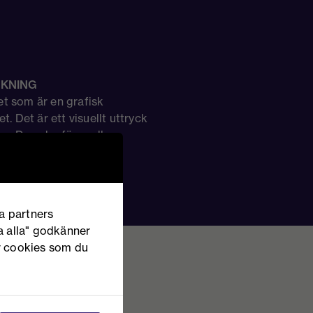
LKNING
tet som är en grafisk
. Det är ett visuellt uttryck
äga. Den ska förmedla
a partners
a alla" godkänner
av cookies som du