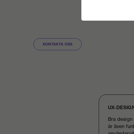
KONTAKTA OSS
UX-DESIG
Bra design 
är även fun
användarvän