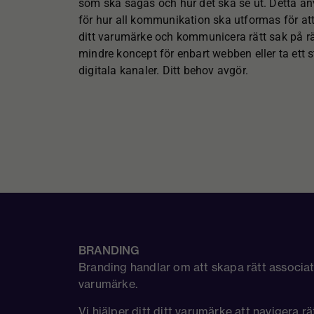
som ska sägas och hur det ska se ut. Detta a
för hur all kommunikation ska utformas för att
ditt varumärke och kommunicera rätt sak på rä
mindre koncept för enbart webben eller ta ett s
digitala kanaler. Ditt behov avgör.
BRANDING
Branding handlar om att skapa rätt associatio
varumärke.
Vi hjälper ditt ditt varumärke att navigera rä