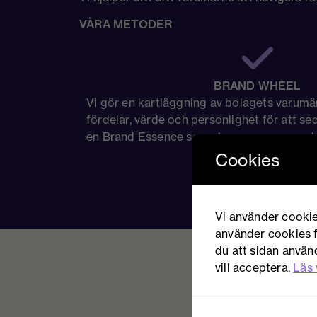
VÅRA METODER
BRAND WHEEL
Vi gör en kartläggning av bolagets varumär
fördelar, värde och personlighet för att s
en Brand Essence som ska genomsyra er 
Cookies
Vi använder cookie
använder cookies f
du att sidan använd
vill acceptera.
Läs 