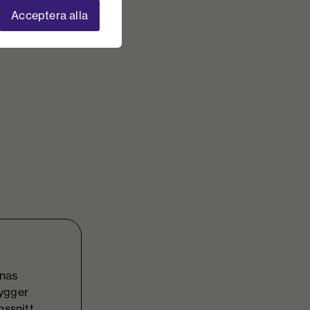
Acceptera alla
rnas
bygger
ssnitt.