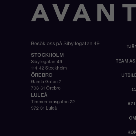
Besök oss på Sibyllegatan 49
TJÄ
STOCKHOLM
TEAM AS
Sibyllegatan 49
114 42 Stockholm
ÖREBRO
UTBIL
Gamla Gatan 7
703 61 Örebro
C
LULEÅ
Timmermansgatan 22
AZU
972 31 Luleå
OM
KO