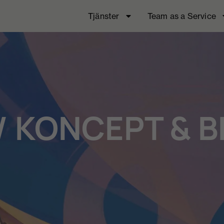
Tjänster
Team as a Service
/ KONCEPT & 