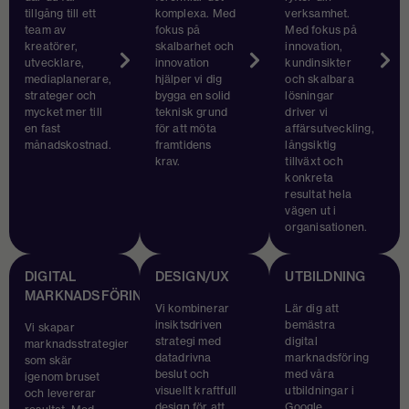
tillgång till ett
komplexa. Med
verksamhet.
team av
fokus på
Med fokus på
kreatörer,
skalbarhet och
innovation,
utvecklare,
innovation
kundinsikter
mediaplanerare,
hjälper vi dig
och skalbara
strateger och
bygga en solid
lösningar
mycket mer till
teknisk grund
driver vi
en fast
för att möta
affärsutveckling,
månadskostnad.
framtidens
långsiktig
krav.
tillväxt och
konkreta
resultat hela
vägen ut i
organisationen.
DIGITAL
DESIGN/UX
UTBILDNING
MARKNADSFÖRING
Vi kombinerar
Lär dig att
insiktsdriven
bemästra
Vi skapar
strategi med
digital
marknadsstrategier
datadrivna
marknadsföring
som skär
beslut och
med våra
igenom bruset
visuellt kraftfull
utbildningar i
och levererar
design för att
Google