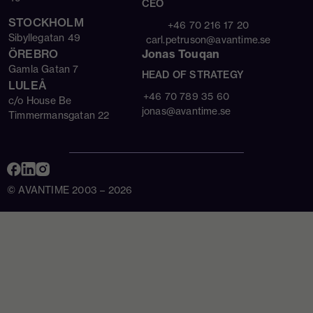
CEO
STOCKHOLM
+46 70 216 17 20
Sibyllegatan 49
carl.petruson@avantime.se
ÖREBRO
Jonas Touqan
Gamla Gatan 7
HEAD OF STRATEGY
LULEÅ
+46 70 789 35 60
c/o House Be
jonas@avantime.se
Timmermansgatan 22
© AVANTIME 2003 – 2026