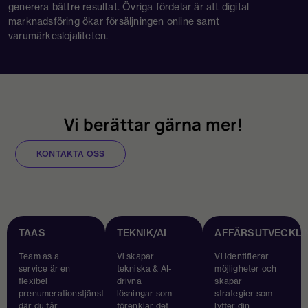
generera bättre resultat. Övriga fördelar är att digital
marknadsföring ökar försäljningen online samt
varumärkeslojaliteten.
Vi berättar gärna mer!
KONTAKTA OSS
TAAS
TEKNIK/AI
AFFÄRSUTVECKLI
Team as a
Vi skapar
Vi identifierar
service är en
tekniska & AI-
möjligheter och
flexibel
drivna
skapar
prenumerationstjänst
lösningar som
strategier som
där du får
förenklar det
lyfter din