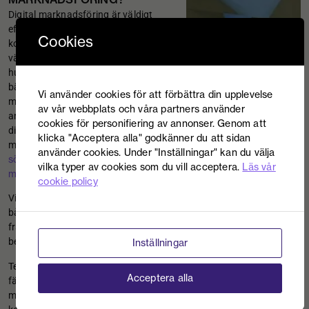
Digital marknadsföring är väldigt
effektivt, men det kan vara svårt att
Cookies
komma igång. Vilka kanaler ska man
välja? Hur stor ska budgeten vara? Och
hur ska man utforma landningssidor för
bästa konvertering? Framför allt, vilken
Vi använder cookies för att förbättra din upplevelse
marknadsföringsmetod kan man
av vår webbplats och våra partners använder
använda sig av? Oroa dig inte, vi hjälper
cookies för personifiering av annonser. Genom att
dig! Vi arbetar till exempel
klicka "Acceptera alla" godkänner du att sidan
displayannonsering/bannerannonsering
med
,
använder cookies. Under "Inställningar" kan du välja
sökmotormarknadsföring
sökmotoroptimering
sociala
,
,
vilka typer av cookies som du vill acceptera.
Läs vår
medier
marketing automation
och
.
cookie policy
Vi levererar din digitala marknadsföring
både strategiskt och taktiskt. Er
framgång är vårt mål och oavsett vad ni
behöver hjälp med så finns vi vid er sida.
Inställningar
Team Performance ansvarar för att alla
Acceptera alla
färdiga lösningar som lämnar Avantime
mäts, utvärderas och följs upp. Att ha