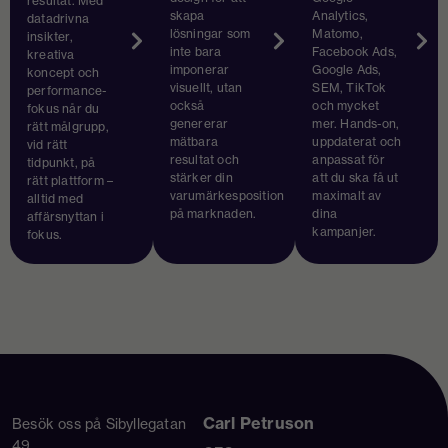
resultat. Med
skapa
Analytics,
datadrivna
lösningar som
Matomo,
insikter,
inte bara
Facebook Ads,
kreativa
imponerar
Google Ads,
koncept och
visuellt, utan
SEM, TikTok
performance-
också
och mycket
fokus når du
genererar
mer. Hands-on,
rätt målgrupp,
mätbara
uppdaterat och
vid rätt
resultat och
anpassat för
tidpunkt, på
stärker din
att du ska få ut
rätt plattform –
varumärkesposition
maximalt av
alltid med
på marknaden.
dina
affärsnyttan i
kampanjer.
fokus.
Carl Petruson
Besök oss på Sibyllegatan
49